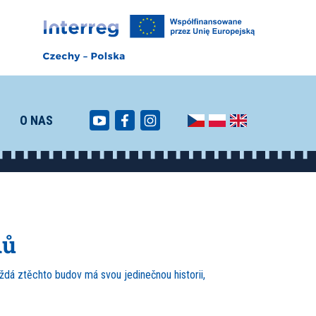
O NAS
dů
Každá ztěchto budov má svou jedinečnou historii,