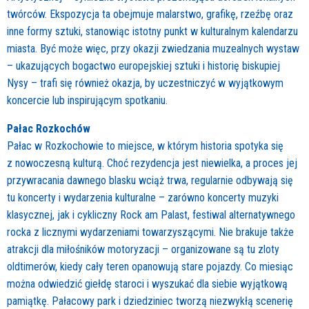
twórców. Ekspozycja ta obejmuje malarstwo, grafikę, rzeźbę oraz
inne formy sztuki, stanowiąc istotny punkt w kulturalnym kalendarzu
miasta. Być może więc, przy okazji zwiedzania muzealnych wystaw
– ukazujących bogactwo europejskiej sztuki i historię biskupiej
Nysy – trafi się również okazja, by uczestniczyć w wyjątkowym
koncercie lub inspirującym spotkaniu.
Pałac Rozkochów
Pałac w Rozkochowie to miejsce, w którym historia spotyka się
z nowoczesną kulturą. Choć rezydencja jest niewielka, a proces jej
przywracania dawnego blasku wciąż trwa, regularnie odbywają się
tu koncerty i wydarzenia kulturalne – zarówno koncerty muzyki
klasycznej, jak i cykliczny Rock am Palast, festiwal alternatywnego
rocka z licznymi wydarzeniami towarzyszącymi. Nie brakuje także
atrakcji dla miłośników motoryzacji – organizowane są tu zloty
oldtimerów, kiedy cały teren opanowują stare pojazdy. Co miesiąc
można odwiedzić giełdę staroci i wyszukać dla siebie wyjątkową
pamiątkę. Pałacowy park i dziedziniec tworzą niezwykłą scenerię