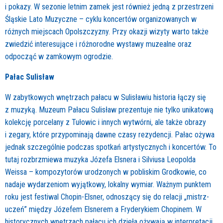
i pokazy. W sezonie letnim zamek jest również jedną z przestrzeni
Śląskie Lato Muzyczne – cyklu koncertów organizowanych w
różnych miejscach Opolszczyzny. Przy okazji wizyty warto także
zwiedzić interesujące i różnorodne wystawy muzealne oraz
odpocząć w zamkowym ogrodzie.
Pałac Sulisław
W zabytkowych wnętrzach pałacu w Sulisławiu historia łączy się
z muzyką. Muzeum Pałacu Sulisław prezentuje nie tylko unikatową
kolekcję porcelany z Tułowic i innych wytwórni, ale także obrazy
i zegary, które przypominają dawne czasy rezydencji. Pałac ożywa
jednak szczególnie podczas spotkań artystycznych i koncertów. To
tutaj rozbrzmiewa muzyka Józefa Elsnera i Silviusa Leopolda
Weissa – kompozytorów urodzonych w pobliskim Grodkowie, co
nadaje wydarzeniom wyjątkowy, lokalny wymiar. Ważnym punktem
roku jest festiwal Chopin-Elsner, odnoszący się do relacji „mistrz-
uczeń” między Józefem Elsnerem a Fryderykiem Chopinem. W
historycznych wnętrzach pałacu ich dzieła ożywają w interpretacji