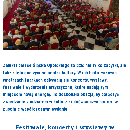
Zamki i pałace Śląska Opolskiego to dziś nie tylko zabytki, ale
także tętniące życiem centra kultury. W ich historycznych
wnętrzach i parkach odbywają się koncerty, wystawy,
festiwale i wydarzenia artystyczne, które nadają tym
miejscom nową energię. To doskonała okazja, by połączyć
zwiedzanie z udziałem w kulturze i doświadczyć historii w
zupełnie współczesnym wydaniu.
Festiwale, koncerty i wystawy w