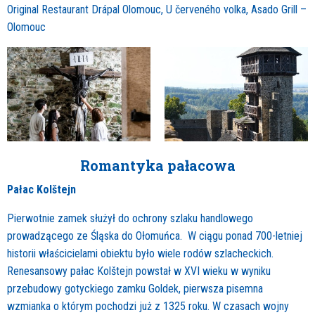
Original Restaurant Drápal Olomouc, U červeného volka, Asado Grill –
Olomouc
Romantyka pałacowa
Pałac Kolštejn
Pierwotnie zamek służył do ochrony szlaku handlowego
prowadzącego ze Śląska do Ołomuńca. W ciągu ponad 700-letniej
historii właścicielami obiektu było wiele rodów szlacheckich.
Renesansowy pałac Kolštejn powstał w XVI wieku w wyniku
przebudowy gotyckiego zamku Goldek, pierwsza pisemna
wzmianka o którym pochodzi już z 1325 roku. W czasach wojny