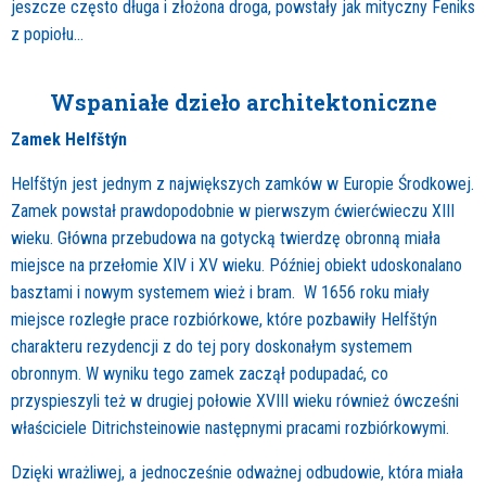
jeszcze często długa i złożona droga, powstały jak mityczny Feniks
z popiołu…
Wspaniałe dzieło architektoniczne
Zamek Helfštýn
Helfštýn jest jednym z największych zamków w Europie Środkowej.
Zamek powstał prawdopodobnie w pierwszym ćwierćwieczu XIII
wieku. Główna przebudowa na gotycką twierdzę obronną miała
miejsce na przełomie XIV i XV wieku. Później obiekt udoskonalano
basztami i nowym systemem wież i bram. W 1656 roku miały
miejsce rozległe prace rozbiórkowe, które pozbawiły Helfštýn
charakteru rezydencji z do tej pory doskonałym systemem
obronnym. W wyniku tego zamek zaczął podupadać, co
przyspieszyli też w drugiej połowie XVIII wieku również ówcześni
właściciele Ditrichsteinowie następnymi pracami rozbiórkowymi.
Dzięki wrażliwej, a jednocześnie odważnej odbudowie, która miała