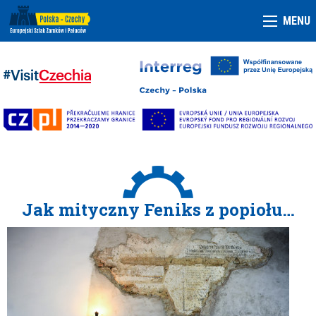
MENU
Jak mityczny Feniks z popiołu…