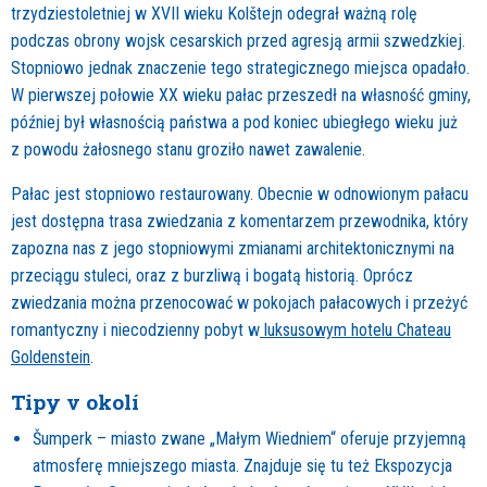
trzydziestoletniej w XVII wieku Kolštejn odegrał ważną rolę
podczas obrony wojsk cesarskich przed agresją armii szwedzkiej.
Stopniowo jednak znaczenie tego strategicznego miejsca opadało.
W pierwszej połowie XX wieku pałac przeszedł na własność gminy,
później był własnością państwa a pod koniec ubiegłego wieku już
z powodu żałosnego stanu groziło nawet zawalenie.
Pałac jest stopniowo restaurowany. Obecnie w odnowionym pałacu
jest dostępna trasa zwiedzania z komentarzem przewodnika, który
zapozna nas z jego stopniowymi zmianami architektonicznymi na
przeciągu stuleci, oraz z burzliwą i bogatą historią. Oprócz
zwiedzania można przenocować w pokojach pałacowych i przeżyć
romantyczny i niecodzienny pobyt w
luksusowym hotelu Chateau
Goldenstein
.
Tipy v okolí
Šumperk – miasto zwane „Małym Wiedniem“ oferuje przyjemną
atmosferę mniejszego miasta. Znajduje się tu też Ekspozycja