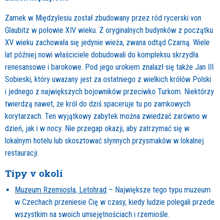
Zamek w Międzylesiu został zbudowany przez ród rycerski von
Glaubitz w połowie XIV wieku. Z oryginalnych budynków z początku
XV wieku zachowała się jedynie wieża, zwana odtąd Czarną. Wiele
lat później nowi właściciele dobudowali do kompleksu skrzydła
renesansowe i barokowe. Pod jego urokiem znalazł się także Jan III
Sobieski, który uważany jest za ostatniego z wielkich królów Polski
i jednego z największych bojowników przeciwko Turkom. Niektórzy
twierdzą nawet, że król do dziś spaceruje tu po zamkowych
korytarzach. Ten wyjątkowy zabytek można zwiedzać zarówno w
dzień, jak i w nocy. Nie przegap okazji, aby zatrzymać się w
lokalnym hotelu lub skosztować słynnych przysmaków w lokalnej
restauracji.
Tipy v okolí
Muzeum Rzemiosła, Letohrad
– Największe tego typu muzeum
w Czechach przeniesie Cię w czasy, kiedy ludzie polegali przede
wszystkim na swoich umiejętnościach i rzemiośle.