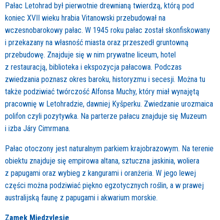
Pałac Letohrad był pierwotnie drewnianą twierdzą, którą pod
koniec XVII wieku hrabia Vitanowski przebudował na
wczesnobarokowy pałac. W 1945 roku pałac został skonfiskowany
i przekazany na własność miasta oraz przeszedł gruntowną
przebudowę. Znajduje się w nim prywatne liceum, hotel
z restauracją, biblioteka i ekspozycja pałacowa. Podczas
zwiedzania poznasz okres baroku, historyzmu i secesji. Można tu
także podziwiać twórczość Alfonsa Muchy, który miał wynajętą ​​
pracownię w Letohradzie, dawniej Kyšperku. Zwiedzanie urozmaica
polifon czyli pozytywka. Na parterze pałacu znajduje się Muzeum
i izba Járy Cimrmana.
Pałac otoczony jest naturalnym parkiem krajobrazowym. Na terenie
obiektu znajduje się empirowa altana, sztuczna jaskinia, woliera
z papugami oraz wybieg z kangurami i oranżeria. W jego lewej
części można podziwiać piękno egzotycznych roślin, a w prawej
australijską faunę z papugami i akwarium morskie.
Zamek Międzylesie