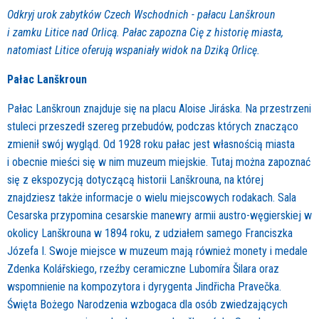
Odkryj urok zabytków Czech Wschodnich - pałacu Lanškroun
i zamku Litice nad Orlicą. Pałac zapozna Cię z historię miasta,
natomiast Litice oferują wspaniały widok na Dziką Orlicę.
Pałac Lanškroun
Pałac Lanškroun znajduje się na placu Aloise Jiráska. Na przestrzeni
stuleci przeszedł szereg przebudów, podczas których znacząco
zmienił swój wygląd. Od 1928 roku pałac jest własnością miasta
i obecnie mieści się w nim muzeum miejskie. Tutaj można zapoznać
się z ekspozycją dotyczącą historii Lanškrouna, na której
znajdziesz także informacje o wielu miejscowych rodakach. Sala
Cesarska przypomina cesarskie manewry armii austro-węgierskiej w
okolicy Lanškrouna w 1894 roku, z udziałem samego Franciszka
Józefa I. Swoje miejsce w muzeum mają również monety i medale
Zdenka Kolářskiego, rzeźby ceramiczne Lubomíra Šilara oraz
wspomnienie na kompozytora i dyrygenta Jindřicha Pravečka.
Święta Bożego Narodzenia wzbogaca dla osób zwiedzających