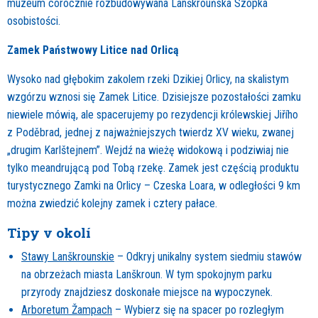
muzeum corocznie rozbudowywana Lanškrouńska Szopka
osobistości.
Zamek Państwowy Litice nad Orlicą
Wysoko nad głębokim zakolem rzeki Dzikiej Orlicy, na skalistym
wzgórzu wznosi się Zamek Litice. Dzisiejsze pozostałości zamku
niewiele mówią, ale spacerujemy po rezydencji królewskiej Jiřího
z Poděbrad, jednej z najważniejszych twierdz XV wieku, zwanej
„drugim Karlštejnem”. Wejdź na wieżę widokową i podziwiaj nie
tylko meandrującą pod Tobą rzekę. Zamek jest częścią produktu
turystycznego Zamki na Orlicy – Czeska Loara, w odległości 9 km
można zwiedzić kolejny zamek i cztery pałace.
Tipy v okolí
Stawy Lanškrounskie
– Odkryj unikalny system siedmiu stawów
na obrzeżach miasta Lanškroun. W tym spokojnym parku
przyrody znajdziesz doskonałe miejsce na wypoczynek.
Arboretum Žampach
– Wybierz się na spacer po rozległym