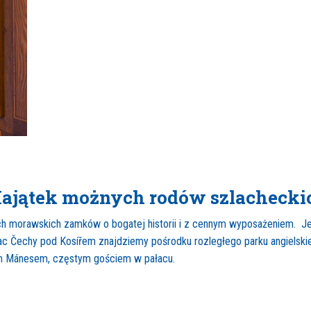
ajątek możnych rodów szlachecki
h morawskich zamków o bogatej historii i z cennym wyposażeniem. Jes
łac Čechy pod Kosířem znajdziemy pośrodku rozległego parku angielski
 Mánesem, częstym gościem w pałacu.