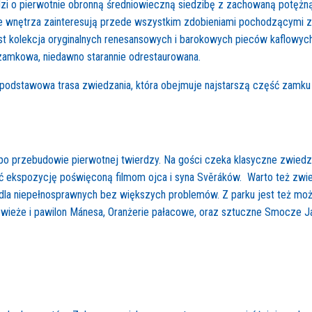
 o pierwotnie obronną średniowieczną siedzibę z zachowaną potężną cy
e wnętrza zainteresują przede wszystkim zdobieniami pochodzącymi z 
st kolekcja oryginalnych renesansowych i barokowych pieców kaflowych.
zamkowa, niedawno starannie odrestaurowana.
odstawowa trasa zwiedzania, która obejmuje najstarszą część zamku - 
po przebudowie pierwotnej twierdzy. Na gości czeka klasyczne zwiedza
ć ekspozycję poświęconą filmom ojca i syna Svěráków. Warto też zwie
 dla niepełnosprawnych bez większych problemów. Z parku jest też m
ieże i pawilon Mánesa, Oranżerie pałacowe, oraz sztuczne Smocze Ja