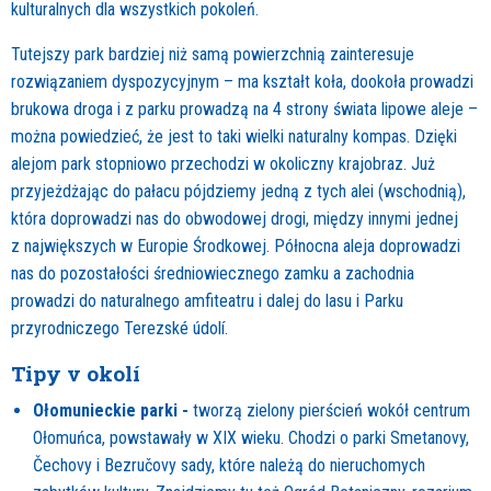
kulturalnych dla wszystkich pokoleń
.
Tutejszy park bardziej niż samą powierzchnią zainteresuje
rozwiązaniem dyspozycyjnym – ma kształt koła, dookoła prowadzi
brukowa droga i z parku prowadzą na 4 strony świata lipowe aleje –
można powiedzieć, że jest to taki wielki naturalny kompas. Dzięki
alejom park stopniowo przechodzi w okoliczny krajobraz. Już
przyjeżdżając do pałacu pójdziemy jedną z tych alei (wschodnią),
która doprowadzi nas do obwodowej drogi, między innymi jednej
z największych w Europie Środkowej. Północna aleja doprowadzi
nas do pozostałości średniowiecznego zamku a zachodnia
prowadzi do naturalnego amfiteatru i dalej do lasu i Parku
przyrodniczego Terezské údolí.
Tipy v okolí
Ołomunieckie parki -
tworzą zielony pierścień wokół centrum
Ołomuńca, powstawały w XIX wieku. Chodzi o parki Smetanovy,
Čechovy i Bezručovy sady, które należą do nieruchomych