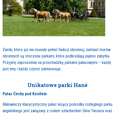
Zamki, które już nie musiały pełnić funkcji obronnej, zamiast murów
obronnych są otoczone parkami, które podkreślają piękno zabytku.
Przyjmij zaproszenie na przechadzkę parkami pałacowymi – każdy
jest inny i każdy czymś zainteresuje.
Unikatowe parki Hané
Pałac Čechy pod Kosířem
Malowniczy klasycystyczny pałac leżący pośrodku rozległego parku
angielskiego jest związany z rodem szlacheckim Silva-Tarouca oraz