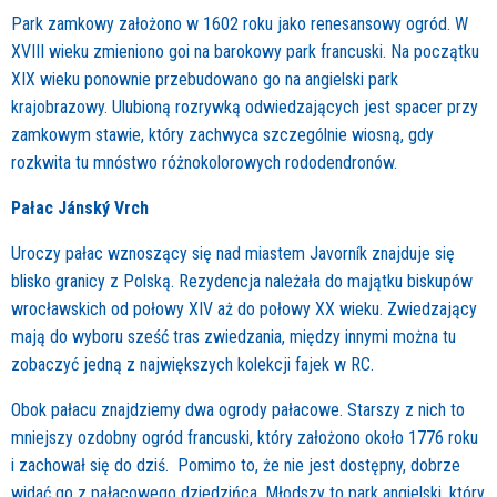
Park zamkowy założono w 1602 roku jako renesansowy ogród. W
XVIII wieku zmieniono goi na barokowy park francuski. Na początku
XIX wieku ponownie przebudowano go na angielski park
krajobrazowy. Ulubioną rozrywką odwiedzających jest spacer przy
zamkowym stawie, który zachwyca szczególnie wiosną, gdy
rozkwita tu mnóstwo różnokolorowych rododendronów.
Pałac Jánský Vrch
Uroczy pałac wznoszący się nad miastem Javorník znajduje się
blisko granicy z Polską. Rezydencja należała do majątku biskupów
wrocławskich od połowy XIV aż do połowy XX wieku. Zwiedzający
mają do wyboru sześć tras zwiedzania, między innymi można tu
zobaczyć jedną z największych kolekcji fajek w RC.
Obok pałacu znajdziemy dwa ogrody pałacowe. Starszy z nich to
mniejszy ozdobny ogród francuski, który założono około 1776 roku
i zachował się do dziś. Pomimo to, że nie jest dostępny, dobrze
widać go z pałacowego dziedzińca. Młodszy to park angielski, który