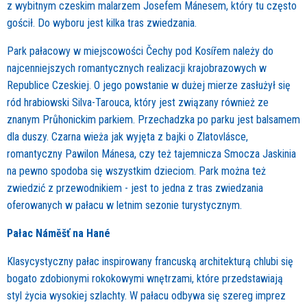
z wybitnym czeskim malarzem Josefem Mánesem, który tu często
gościł. Do wyboru jest kilka tras zwiedzania.
Park pałacowy w miejscowości Čechy pod Kosířem należy do
najcenniejszych romantycznych realizacji krajobrazowych w
Republice Czeskiej. O jego powstanie w dużej mierze zasłużył się
ród hrabiowski Silva-Tarouca, który jest związany również ze
znanym Průhonickim parkiem. Przechadzka po parku jest balsamem
dla duszy. Czarna wieża jak wyjęta z bajki o Zlatovlásce,
romantyczny Pawilon Mánesa, czy też tajemnicza Smocza Jaskinia
na pewno spodoba się wszystkim dzieciom. Park można też
zwiedzić z przewodnikiem - jest to jedna z tras zwiedzania
oferowanych w pałacu w letnim sezonie turystycznym.
Pałac Náměšť na Hané
Klasycystyczny pałac inspirowany francuską architekturą chlubi się
bogato zdobionymi rokokowymi wnętrzami, które przedstawiają
styl życia wysokiej szlachty. W pałacu odbywa się szereg imprez