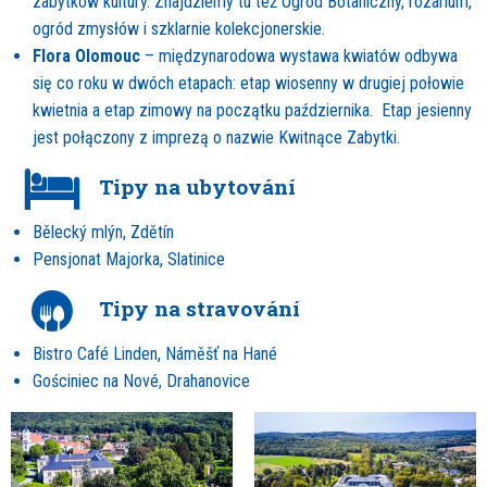
zabytków kultury. Znajdziemy tu też Ogród Botaniczny, rozarium,
ogród zmysłów i szklarnie kolekcjonerskie.
Flora Olomouc
– międzynarodowa wystawa kwiatów odbywa
się co roku w dwóch etapach: etap wiosenny w drugiej połowie
kwietnia a etap zimowy na początku października. Etap jesienny
jest połączony z imprezą o nazwie Kwitnące Zabytki.
Tipy na ubytování
Bělecký mlýn, Zdětín
Pensjonat Majorka, Slatinice
Tipy na stravování
Bistro Café Linden, Náměšť na Hané
Gościniec na Nové, Drahanovice