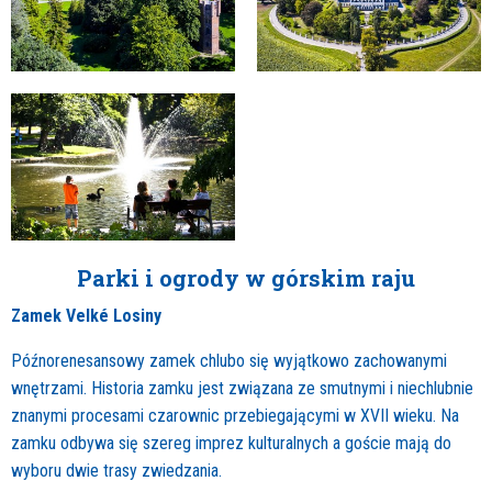
Parki i ogrody w górskim raju
Zamek Velké Losiny
Późnorenesansowy zamek chlubo się wyjątkowo zachowanymi
wnętrzami. Historia zamku jest związana ze smutnymi i niechlubnie
znanymi procesami czarownic przebiegającymi w XVII wieku. Na
zamku odbywa się szereg imprez kulturalnych a goście mają do
wyboru dwie trasy zwiedzania.