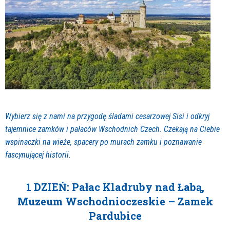
Wybierz się z nami na przygodę śladami cesarzowej Sisi i odkryj
tajemnice zamków i pałaców Wschodnich Czech. Czekają na Ciebie
wspinaczki na wieże, spacery po murach zamku i poznawanie
fascynującej historii.
1 DZIEŃ: Pałac Kladruby nad Łabą,
Muzeum Wschodnioczeskie – Zamek
Pardubice