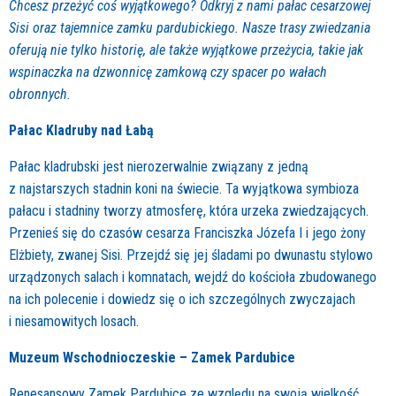
Chcesz przeżyć coś wyjątkowego? Odkryj z nami pałac cesarzowej
Sisi oraz tajemnice zamku pardubickiego. Nasze trasy zwiedzania
oferują nie tylko historię, ale także wyjątkowe przeżycia, takie jak
wspinaczka na dzwonnicę zamkową czy spacer po wałach
obronnych.
Pałac Kladruby nad Łabą
Pałac kladrubski jest nierozerwalnie związany z jedną
z najstarszych stadnin koni na świecie. Ta wyjątkowa symbioza
pałacu i stadniny tworzy atmosferę, która urzeka zwiedzających.
Przenieś się do czasów cesarza Franciszka Józefa I i jego żony
Elżbiety, zwanej Sisi. Przejdź się jej śladami po dwunastu stylowo
urządzonych salach i komnatach, wejdź do kościoła zbudowanego
na ich polecenie i dowiedz się o ich szczególnych zwyczajach
i niesamowitych losach.
Muzeum Wschodnioczeskie – Zamek Pardubice
Renesansowy Zamek Pardubice ze względu na swoją wielkość