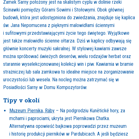
Zamek Sarny położony jest na skalistym cyplu w dolinie rzeki
Ścinawki pomiędzy Górami Sowimi i Stołowymi. Obok głównej
budowli, która jest udostępniona do zwiedzania, znajduje się kaplica
św. Jana Nepomucena z pięknymi malowidłami ściennymi
i sufitowymi przedstawiającymi życie tego świętego. Wyjątkowe
jest także malowidło ścienne ołtarza. Dziś w kaplicy odbywają się
głównie koncerty muzyki sakralnej. W stylowej kawiarni zawsze
można spróbować świeżych deserów, wielu rodzajów herbat oraz
starannie wyselekcjonowanej kolekcji win i piw. Kawiarnia w bramie
strażniczej lub sala zamkowa to idealne miejsce na zorganizowanie
uroczystości lub wesela. Na nocleg można zatrzymać się w
Posiadłości Sarny w Domu Kompozytorów.
Tipy v okolí
Muzeum Piernika, Ráby
– Na podgrodziu Kunětické hory, za
mchami i paprociami, ukryta jest Piernikowa Chatka.
Alternatywna opowieść bajkowa poprowadzi przez muzeum
i historię produkcji pierników w Pardubicach. A jeśli będziesz