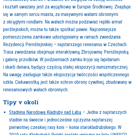
i kształt uważany jest za wyjątkowy w Europie Środkowej. Znajduje
się w samym sercu miasta, za masywnymi wałami obronnymi
z okrągłymi rondlami. Na wałach można podziwiać repliki armat
perštejnskich, można tu także spotkać pawie. Najcenniejsze
pomieszczenia zamkowe udostępniamy w ramach zwiedzania
Rezydencji Pernštejnskiej – najstarszego renesansu w Czechach.
Trasa zwiedzania obejmuje interaktywną Zbrojownię Pernštejnską
i galerię przodków. W podziemiach zamku kryje się lapidarium
i skarb denara, będący częścią stałej ekspozycji numizmatycznej.
Na uwagę zasługuje także ekspozycja twórczości współczesnego
szkła. Ciekawostką jest także schron obrony cywilnej, zbudowany w
renesansowych wałach obronnych.
Tipy v okolí
Stadnina Narodowa Kladruby nad Łabą
– Jedna z najstarszych
stadnin na świecie i jednocześnie ojczyzna najstarszej
pierwotnej czeskiej rasy koni – konia starokladrubskiego. W
2019 roku Kladrubské Polabí zostało wpisane na listę UNESCO