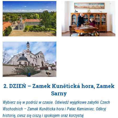
2. DZIEŃ – Zamek Kunětická hora, Zamek
Sarny
Wybierz się w podróż w czasie. Odwiedź wyjątkowe zabytki Czech
Wschodnich – Zamek Kuněticka hora i Pałac Kamieniec. Odkryj
historię, ciesz się ciszą i spokojem oraz korzystaj