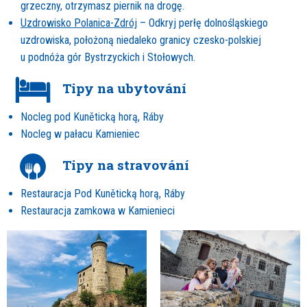
grzeczny, otrzymasz piernik na drogę.
Uzdrowisko Polanica-Zdrój
– Odkryj perłę dolnośląskiego
uzdrowiska, położoną niedaleko granicy czesko-polskiej
u podnóża gór Bystrzyckich i Stołowych.
Tipy na ubytování
Nocleg pod Kuněticką horą, Ráby
Nocleg w pałacu Kamieniec
Tipy na stravování
Restauracja Pod Kuněticką horą, Ráby
Restauracja zamkowa w Kamienieci