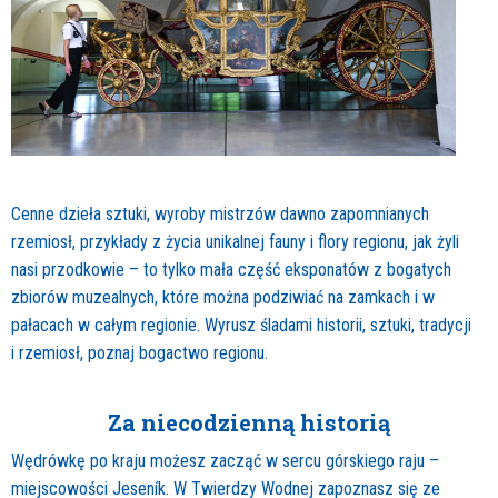
Cenne dzieła sztuki, wyroby mistrzów dawno zapomnianych
rzemiosł, przykłady z życia unikalnej fauny i flory regionu, jak żyli
nasi przodkowie – to tylko mała część eksponatów z bogatych
zbiorów muzealnych, które można podziwiać na zamkach i w
pałacach w całym regionie. Wyrusz śladami historii, sztuki, tradycji
i rzemiosł, poznaj bogactwo regionu.
Za niecodzienną historią
Wędrówkę po kraju możesz zacząć w sercu górskiego raju –
miejscowości Jeseník. W Twierdzy Wodnej zapoznasz się ze