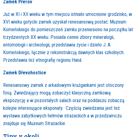
Zamek Přerov
Już w XI i XII wieku w tym miejscu istniało umocnione grodzisko, w
XVI wieku gotycki zamek uzyskał renesansową postać. Muzeum
Komeńskiego do pomieszczeń zamku przeniesiono na początku lat
trzydziestych XX wieku. Posiada cenne zbiory mineralogii,
entomologii i archeologii, przedstawia życie i dzieło J. A.
Komeńskiego, łącznie z rekonstrukcją dawnych klas szkolnych.
Przedstawia też etnografię regionu Haná.
Zamek Dřevohostice
Renesansowy zamek z arkadowymi krużgankami jest otoczony
fosą. Zwiedzający mogą zobaczyć klasyczną zamkową
ekspozycję a w pozostałych salach oraz na poddaszu zobaczą
kolejne interesujące eksponaty. Częścią zwiedzania jest też
wystawa zabytkowych hełmów strażackich a w przedzamczu
znajduje się Muzeum Strażackie.
Tipy v okolí