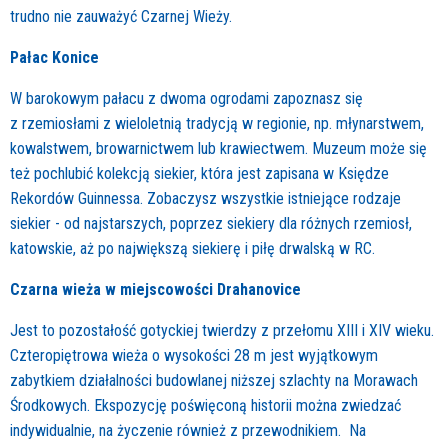
trudno nie zauważyć Czarnej Wieży.
Pałac Konice
W barokowym pałacu z dwoma ogrodami zapoznasz się
z rzemiosłami z wieloletnią tradycją w regionie, np. młynarstwem,
kowalstwem, browarnictwem lub krawiectwem. Muzeum może się
też pochlubić kolekcją siekier, która jest zapisana w Księdze
Rekordów Guinnessa. Zobaczysz wszystkie istniejące rodzaje
siekier - od najstarszych, poprzez siekiery dla różnych rzemiosł,
katowskie, aż po największą siekierę i piłę drwalską w RC.
Czarna wieża w miejscowości Drahanovice
Jest to pozostałość gotyckiej twierdzy z przełomu XIII i XIV wieku.
Czteropiętrowa wieża o wysokości 28 m jest wyjątkowym
zabytkiem działalności budowlanej niższej szlachty na Morawach
Środkowych. Ekspozycję poświęconą historii można zwiedzać
indywidualnie, na życzenie również z przewodnikiem. Na