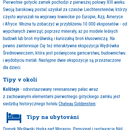
Pierwotnie gotycki zamek pochodzi z pierwszej połowy XIII wieku.
Swoją barokową postać uzyskał za czasów Liechtensteinów, którzy
często wyruszali na wyprawy łowieckie po Europie, Azji, Ameryce
i Afryce. Można tu zobaczyć w przybliżeniu 10 000 eksponatów - od
wypchanych zwierząt, poprzez minerały, aż po modele leśnych
budowli lub broń myśliwską i kuriozalną broń kłusowniczą. Na
pewno zainteresuje Cię też interaktywna ekspozycja Wędrówka
Średniowieczem, która jest poświęcona garncarstwu, budownictwu
i wydobyciu metali. Następne dwie ekspozycje są przeznaczone
dla dzieci.
Tipy v okolí
Kolštejn
- odrestaurowany renesansowy pałac wraz
z zachowanymi elementami pierwotnego gotyckiego zamku jest
siedzibą historycznego hotelu
Chateau Goldenstein
.
Tipy na ubytování
Domek Myśliwski Horka nad Moravou, Pensjonat i restauracja Náš