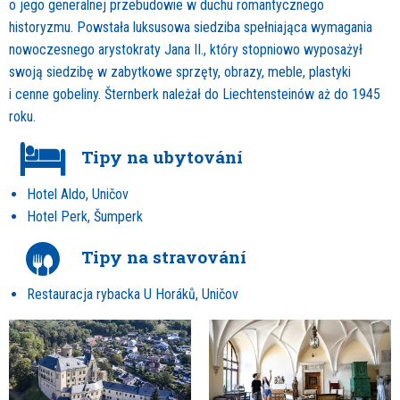
o jego generalnej przebudowie w duchu romantycznego
historyzmu. Powstała luksusowa siedziba spełniająca wymagania
nowoczesnego arystokraty Jana II., który stopniowo wyposażył
swoją siedzibę w zabytkowe sprzęty, obrazy, meble, plastyki
i cenne gobeliny. Šternberk należał do Liechtensteinów aż do 1945
roku.
Tipy na ubytování
Hotel Aldo, Uničov
Hotel Perk, Šumperk
Tipy na stravování
Restauracja rybacka U Horáků, Uničov