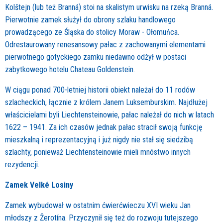
Kolštejn (lub też Branná) stoi na skalistym urwisku na rzeką Branná.
Pierwotnie zamek służył do obrony szlaku handlowego
prowadzącego ze Śląska do stolicy Moraw - Ołomuńca.
Odrestaurowany renesansowy pałac z zachowanymi elementami
pierwotnego gotyckiego zamku niedawno odżył w postaci
zabytkowego hotelu Chateau Goldenstein.
W ciągu ponad 700-letniej historii obiekt należał do 11 rodów
szlacheckich, łącznie z królem Janem Luksemburskim. Najdłużej
właścicielami byli Liechtensteinowie, pałac należał do nich w latach
1622 – 1941. Za ich czasów jednak pałac stracił swoją funkcję
mieszkalną i reprezentacyjną i już nigdy nie stał się siedzibą
szlachty, ponieważ Liechtensteinowie mieli mnóstwo innych
rezydencji.
Zamek Velké Losiny
Zamek wybudował w ostatnim ćwierćwieczu XVI wieku Jan
młodszy z Žerotína. Przyczynił się też do rozwoju tutejszego