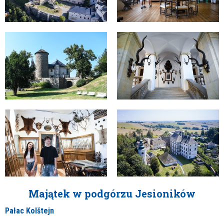
Majątek w podgórzu Jesioników
Pałac Kolštejn