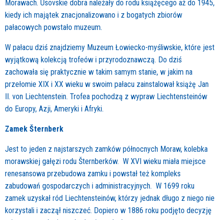
Morawach. Úsovskie dobra należały do rodu książęcego aż do 1945,
kiedy ich majątek znacjonalizowano i z bogatych zbiorów
pałacowych powstało muzeum.
W pałacu dziś znajdziemy Muzeum Łowiecko-myśliwskie, które jest
wyjątkową kolekcją trofeów i przyrodoznawczą. Do dziś
zachowała się praktycznie w takim samym stanie, w jakim na
przełomie XIX i XX wieku w swoim pałacu zainstalował książę Jan
II. von Liechtenstein. Trofea pochodzą z wypraw Liechtensteinów
do Europy, Azji, Ameryki i Afryki.
Zamek Šternberk
Jest to jeden z najstarszych zamków północnych Moraw, kolebka
morawskiej gałęzi rodu Šternberków. W XVI wieku miała miejsce
renesansowa przebudowa zamku i powstał też kompleks
zabudowań gospodarczych i administracyjnych. W 1699 roku
zamek uzyskał ród Liechtensteinów, którzy jednak długo z niego nie
korzystali i zaczął niszczeć. Dopiero w 1886 roku podjęto decyzję