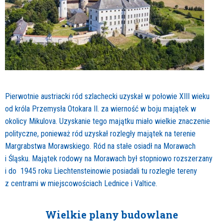
Pierwotnie austriacki ród szlachecki uzyskał w połowie XIII wieku
od króla Przemysła Otokara II. za wierność w boju majątek w
okolicy Mikulova. Uzyskanie tego majątku miało wielkie znaczenie
polityczne, ponieważ ród uzyskał rozległy majątek na terenie
Margrabstwa Morawskiego. Ród na stałe osiadł na Morawach
i Śląsku. Majątek rodowy na Morawach był stopniowo rozszerzany
i do 1945 roku Liechtensteinowie posiadali tu rozległe tereny
z centrami w miejscowościach Lednice i Valtice.
Wielkie plany budowlane