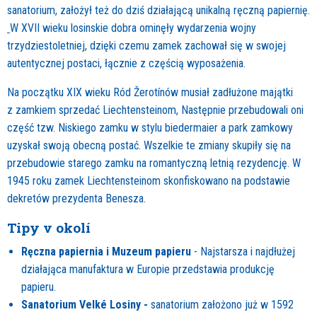
sanatorium, założył też do dziś działającą unikalną ręczną papiernię.
W XVII wieku losinskie dobra ominęły wydarzenia wojny
trzydziestoletniej, dzięki czemu zamek zachował się w swojej
autentycznej postaci, łącznie z częścią wyposażenia.
Na początku XIX wieku Ród Žerotínów musiał zadłużone majątki
z zamkiem sprzedać Liechtensteinom, Następnie przebudowali oni
część tzw. Niskiego zamku w stylu biedermaier a park zamkowy
uzyskał swoją obecną postać. Wszelkie te zmiany skupiły się na
przebudowie starego zamku na romantyczną letnią rezydencję. W
1945 roku zamek Liechtensteinom skonfiskowano na podstawie
dekretów prezydenta Benesza.
Tipy v okolí
Ręczna papiernia i Muzeum papieru
- Najstarsza i najdłużej
działająca manufaktura w Europie przedstawia produkcję
papieru.
Sanatorium Velké Losiny -
sanatorium założono już w 1592