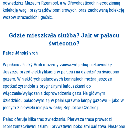
odwiedzisz Muzeum Rzemiosł, a w Dřevohosticach niecodzienną
kolekcję wag i przyrządów pomiarowych, oraz zachowaną kolekcję
wozów strażackich i gaśnic.
Gdzie mieszkała służba? Jak w pałacu
świecono?
Pałac Jánský vrch
W pałacu Jánský Vrch możemy zauważyć jedną ciekawostkę.
Jeszcze przed elektryfikacją w pałacu i na dziedzińcu świecono
gazem. W niektórych pałacowych komnatach można jeszcze
spotkać żyrandole z oryginalnymi łańcuszkami do
włączania/wyłączania doprowadzenia gazu. Na głównym
dziedzińcu pałacowym są w pełni sprawne lampy gazowe – jako w
jednym z niewielu miejsc w całej Republice Czeskiej.
Pałac oferuje kilka tras zwiedzania. Pierwsza trasa prowadzi
reprezentacyjnymi salami i prywatnymi pokojami państwa. Następne