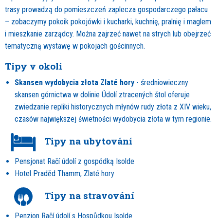
trasy prowadzą do pomieszczeń zaplecza gospodarczego pałacu
– zobaczymy pokoik pokojówki i kucharki, kuchnię, pralnię i maglem
i mieszkanie zarządcy. Można zajrzeć nawet na strych lub obejrzeć
tematyczną wystawę w pokojach gościnnych.
Tipy v okolí
Skansen wydobycia złota Zlaté hory
- średniowieczny
skansen górnictwa w dolinie Údolí ztracených štol oferuje
zwiedzanie repliki historycznych młynów rudy złota z XIV wieku,
czasów największej świetności wydobycia złota w tym regionie.
Tipy na ubytování
Pensjonat Račí údolí z gospódką Isolde
Hotel Praděd Thamm, Zlaté hory
Tipy na stravování
Penzion Račí údolí s Hospůdkou Isolde