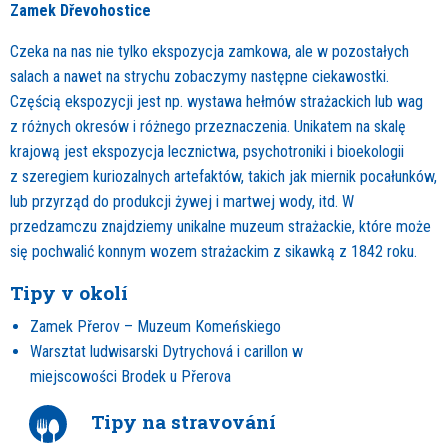
Zamek Dřevohostice
Czeka na nas nie tylko ekspozycja zamkowa, ale w pozostałych
salach a nawet na strychu zobaczymy następne ciekawostki.
Częścią ekspozycji jest np. wystawa hełmów strażackich lub wag
z różnych okresów i różnego przeznaczenia. Unikatem na skalę
krajową jest ekspozycja lecznictwa, psychotroniki i bioekologii
z szeregiem kuriozalnych artefaktów, takich jak miernik pocałunków,
lub przyrząd do produkcji żywej i martwej wody, itd. W
przedzamczu znajdziemy unikalne muzeum strażackie, które może
się pochwalić konnym wozem strażackim z sikawką z 1842 roku.
Tipy v okolí
Zamek Přerov – Muzeum Komeńskiego
Warsztat ludwisarski Dytrychová i carillon w
miejscowości Brodek u Přerova
Tipy na stravování