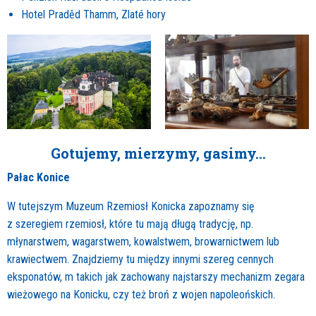
Hotel Praděd Thamm, Zlaté hory
Gotujemy, mierzymy, gasimy…
Pałac Konice
W tutejszym Muzeum Rzemiosł Konicka zapoznamy się
z szeregiem rzemiosł, które tu mają długą tradycję, np.
młynarstwem, wagarstwem, kowalstwem, browarnictwem lub
krawiectwem. Znajdziemy tu między innymi szereg cennych
eksponatów, m takich jak zachowany najstarszy mechanizm zegara
wieżowego na Konicku, czy też broń z wojen napoleońskich.