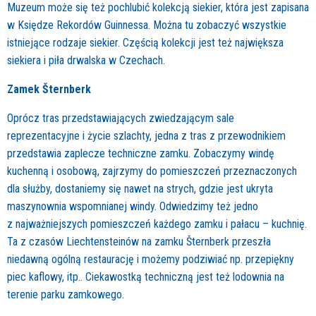
Muzeum może się też pochlubić kolekcją siekier, która jest zapisana
w Księdze Rekordów Guinnessa. Można tu zobaczyć wszystkie
istniejące rodzaje siekier. Częścią kolekcji jest też największa
siekiera i piła drwalska w Czechach.
Zamek Šternberk
Oprócz tras przedstawiających zwiedzającym sale
reprezentacyjne i życie szlachty, jedna z tras z przewodnikiem
przedstawia zaplecze techniczne zamku. Zobaczymy windę
kuchenną i osobową, zajrzymy do pomieszczeń przeznaczonych
dla służby, dostaniemy się nawet na strych, gdzie jest ukryta
maszynownia wspomnianej windy. Odwiedzimy też jedno
z najważniejszych pomieszczeń każdego zamku i pałacu – kuchnię.
Ta z czasów Liechtensteinów na zamku Šternberk przeszła
niedawną ogólną restaurację i możemy podziwiać np. przepiękny
piec kaflowy, itp.. Ciekawostką techniczną jest też lodownia na
terenie parku zamkowego.