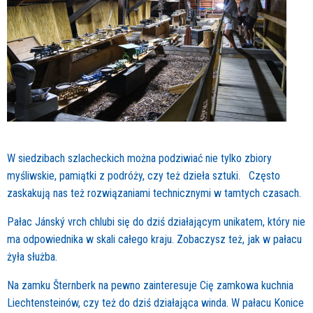
W siedzibach szlacheckich można podziwiać nie tylko zbiory
myśliwskie, pamiątki z podróży, czy też dzieła sztuki. Często
zaskakują nas też rozwiązaniami technicznymi w tamtych czasach.
Pałac Jánský vrch chlubi się do dziś działającym unikatem, który nie
ma odpowiednika w skali całego kraju. Zobaczysz też, jak w pałacu
żyła służba.
Na zamku Šternberk na pewno zainteresuje Cię zamkowa kuchnia
Liechtensteinów, czy też do dziś działająca winda. W pałacu Konice