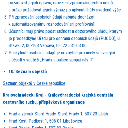
požadovat jejich opravu, omezení zpracování těchto údajů
a právo požadovat jejich výmaz po uplynutí
lh
ůty uveden
é
výš
e.
Při zpracování osobní
ch
údajů nebude docházet
k automatizovan
é
mu rozhodování ani profilování.
Účastníci mají právo podat stížnost u dozorov
é
ho úřadu, kterým
je předsedkyně Úřadu pro ochranu osobní
ch
údajů (PUODO), ul.
Stawki 2, 00-193 Varšava, tel: 22 531 03 00.
Poskytnutí osobní
ch
údajů je nezbytn
é
pro účely související
s účastí v soutěži „Hrady a paláce spojují nás II
“
10. Seznam objektů
Seznam objektů v České republice
Kralovohradecki Kraj - Královéhradecká krajská centrála
cestovního ruchu, příspěvková organizace
Hrad a zámek Star
é
Hrady, Star
é
Hrady 1, 507 23 Libáň
Hrad Kost, Podkost 1, 506 01 Libošovice