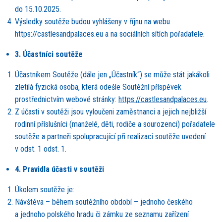
do 15.10.2025.
Výsledky soutěže budou vyhlášeny v říjnu na webu
https://castlesandpalaces.eu a na sociální
ch s
ítích pořadatele.
3. Účastníci soutěže
Účastníkem Soutěž
e (d
ále jen „Účastník
“
) se může stát jakákoli
zletilá fyzická osoba, která odeš
le Sout
ěžní příspěvek
prostřednictví
m webové
stránky:
https://castlesandpalaces.eu
.
Z účasti v soutěži jsou vyloučeni zaměstnanci a jejich nejbližší
rodinní příslušní
ci (man
žel
é
, děti, rodiče a sourozenci) pořadatele
soutěž
e a partne
ři spolupracující při realizaci soutěže uvedení
v odst. 1 odst. 1.
4. Pravidla účasti v soutěži
Úkolem soutěže je:
Návštěva – během soutěžního období – jednoho česk
é
ho
a jednoho polsk
é
ho hradu či zámku ze seznamu zařízení