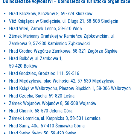
Dolnoslezsk
é
vojvodství – Dolnoslezská turistická organizace
Hrad Kliczków, Kliczków 8, 59-724 Kliczków
Věž Książęca w Siedlęcinie, ul. Długa 21, 58-508 Siedlęcin
Hrad Wleń, Zamek Lenno, 59-610 Wleń
Zámek Marianny Orańskiej w Kamieńcu Ząbkowickim, ul.
Zamkowa 9, 57-230 Kamieniec Ząbkowicki
Hrad Grodno Wzgórze Zamkowe, 58-321 Zagórze Śląskie
Hrad Bolków, ul. Zamkowa 1,
59-420 Bolków
Hrad Grodziec, Grodziec 111, 59-516
Hrad Międzylesie, plac Wolności 42, 57-530 Międzylesie
Hrad Książ w Wałbrzychu, Piastów Śląskich 1, 58-306 Wałbrzych
Hrad Czocha, Sucha, 59-820 Leśna
Zámek Wojanów, Wojanów 8, 58-508 Wojanów
Hrad Chojnik, 58-570 Jelenia Góra
Zámek Łomnica, ul. Karpnicka 3, 58-531 Łomnica
Hrad Sarny, 40e, 57-410 Ścinawka Górna
Hrad Świny, Świny 50, 59-420 Świny