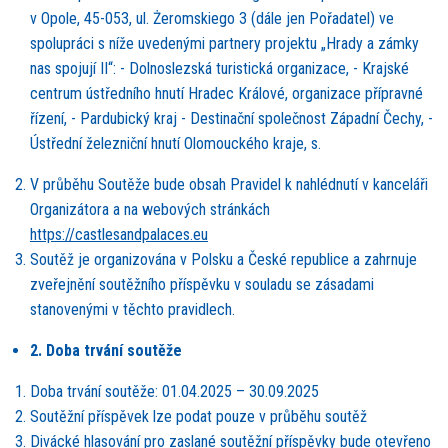
v Opole, 45-053, ul. Żeromskiego 3 (dále jen Pořadatel) ve
spolupráci s níže uvedenými partnery projektu „Hrady a z
á
mky
nas spojuj
í II“
: - Dolnoslezská turistická organizace, - Krajsk
é
centrum ústředního hnutí Hradec Králov
é
, organizace přípravné
řízení, - Pardubický kraj - Destinační společnost Západní Čechy, -
Ústřední železniční hnutí Olomouck
é
ho kraje, s.
V průbě
hu Sout
ěže bude obsah Pravidel k nahl
é
dnutí v kancelář
i
Organiz
átora a na webových stránká
ch
https://castlesandpalaces.eu
Sout
ěž je organizována v Polsku a Česk
é
republice a zahrnuje
zveřejnění
sout
ěžního příspěvku v souladu se zásadami
stanovenými v těchto pravidlech.
2. Doba trvání
sout
ěže
Doba trvání
sout
ěže: 01.04.2025 – 30.09.2025
Sout
ěžní příspěvek lze podat pouze v průběhu soutěž
Div
áck
é
hlasování pro zaslan
é sout
ěžní příspěvky bude otevřeno