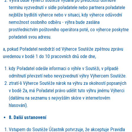
Výhra bude vý
herci sout
ěže vydána po předchozí domluvě
termínu vyzvednutí v sídle pořadatele nebo partnera pořadatele
nejblíže bydliš
ti v
ýherce nebo v situaci, kdy výherce odůvodní
nemo
žnost osobního odběru - výhra bude zaslána
prostřednictvím poštovního operátora pot
é
, co výherce poskytne
pořadateli svou adresu.
a,
pokud Pořadatel neobdrží od Vý
herce Sout
ěže zpětnou zprávu
uvedenou v bodě 1 do 10 pracovních dnů ode dne,
kdy Pořadatel odešle informaci o výhře v Soutěži, v případě
odmítnutí převzetí nebo nevyzvednutí výhry Vý
hercem Sout
ěž
e.
ztratí-li Vý
herce Sout
ěže nárok na výhru za okolností popsaných
v bodě 2a, má Pořadatel právo udělit tuto výhru jin
é
mu Vý
herci
(dal
šímu na seznamu s nejvyšším sk
ó
re v internetov
é
m
hlasování).
8. Další ustanovení
Vstupem do Soutěže Účastník potvrzuje, že akceptuje Pravidla