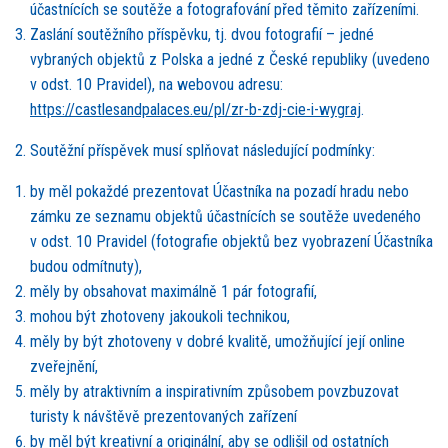
účastnících se soutěže a fotografování př
ed t
ěmito zařízeními.
Zaslání
sout
ěžního příspěvku, tj. dvou fotografií – jedn
é
vybraných objektů z Polska a jedn
é
z Česk
é
republiky (uvedeno
v odst. 10 Pravidel), na webovou adresu:
https://castlesandpalaces.eu/pl/zr-b-zdj-cie-i-wygraj
.
Sout
ěžní příspěvek musí splňovat následující podmínky:
by měl pokažd
é
prezentovat Účastníka na pozadí hradu nebo
zámku ze seznamu objektů účastnících se soutěže uveden
é
ho
v odst. 10 Pravidel (fotografie objektů bez vyobrazení Účastníka
budou odmítnuty),
měly by obsahovat maximálně
1 p
ár fotografií,
mohou být zhotoveny jakoukoli technikou,
měly by být zhotoveny v dobr
é
kvalitě, umožňující její online
zveřejnění,
měly by atraktivním a inspirativním způsobem povzbuzovat
turisty k návštěvě prezentovaných zařízení
by měl být kreativní
a origin
ální, aby se odlišil od ostatních