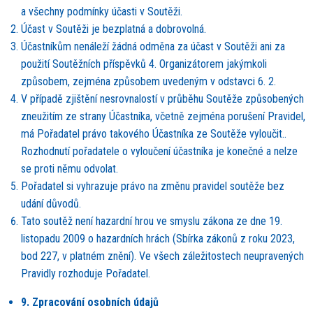
a všechny podmínky účasti v Soutěž
i.
Účast v Soutěži je bezplatná a dobrovolná.
Účastníkům nenáleží žádná odměna za účast v Soutěži ani za
použití
Sout
ěžních příspěvků
4. Organiz
átorem jakýmkoli
způsobem, zejm
é
na způsobem uvedeným v odstavci 6. 2.
V případě zjištění nesrovnalostí v průbě
hu Sout
ěže způsobených
zneužitím ze strany Účastníka, včetně zejm
é
na porušení Pravidel,
má Pořadatel právo takov
é
ho Účastníka ze Soutěže vyloučit.
.
Rozhodnutí pořadatele o vyloučení účastníka je konečn
é
a nelze
se proti němu odvolat.
Pořadatel si vyhrazuje právo na změnu pravidel soutěže bez
udání důvodů.
Tato soutěž
nen
í hazardní hrou ve smyslu zákona ze dne 19.
listopadu 2009 o hazardních hrách (Sbírka zákonů z roku 2023,
bod 227, v platn
é
m znění). Ve všech záležitostech neupravených
Pravidly rozhoduje Pořadatel.
9. Zpracování osobní
ch
údajů