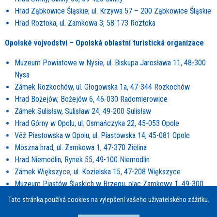
Hrad Ząbkowice Śląskie, ul. Krzywa 57 – 200 Ząbkowice Śląskie
Hrad Roztoka, ul. Zamkowa 3, 58-173 Roztoka
Opolsk
é
vojvodství – Opolská oblastní turistická organizace
Muzeum Powiatowe w Nysie, ul. Biskupa Jarosława 11, 48-300
Nysa
Zámek Rozkochów, ul. Głogowska 1a, 47-344 Rozkochów
Hrad Bożejów, Bożejów 6, 46-030 Radomierowice
Zámek Sulisław, Sulisław 24, 49-200 Sulisław
Hrad Górny w Opolu, ul. Osmańczyka 22, 45-053 Opole
Věž Piastowska w Opolu, ul. Piastowska 14, 45-081 Opole
Moszna hrad, ul. Zamkowa 1, 47-370 Zielina
Hrad Niemodlin, Rynek 55, 49-100 Niemodlin
Zámek Większyce, ul. Kozielska 15, 47-208 Większyce
Muzeum Piastów Śląskich w Brzegu, plac Zamkowy 1, 49-300
Brzeg
Tato stránka používá cookies na vylepšení vašeho uživatelského zážitku.
Hrad w Rogowie Opolskim, ul. Parkowa 38, 47-300 Rogów