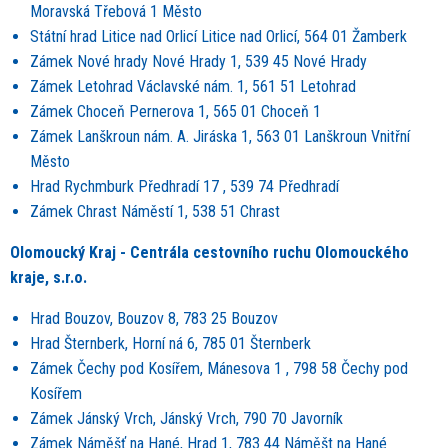
Moravská Třebová 1 Město
Státní hrad Litice nad Orlicí Litice nad Orlicí, 564 01 Žamberk
Zámek Nové hrady Nové Hrady 1, 539 45 Nové Hrady
Zámek Letohrad Václavské nám. 1, 561 51 Letohrad
Zámek Choceň Pernerova 1, 565 01 Choceň 1
Zámek Lanškroun nám. A. Jiráska 1, 563 01 Lanškroun Vnitřní
Město
Hrad Rychmburk Předhradí 17 , 539 74 Předhradí
Zámek Chrast Náměstí 1, 538 51 Chrast
Olomoucký Kraj - Centrála cestovního ruchu Olomouck
é
ho
kraje, s.r.o.
Hrad Bouzov, Bouzov 8, 783 25 Bouzov
Hrad Šternberk, Horní ná 6, 785 01 Šternberk
Zámek Čechy pod Kosířem, Mánesova 1 , 798 58 Čechy pod
Kosířem
Zámek Jánský Vrch, Jánský Vrch, 790 70 Javorník
Zámek Náměšť na Hané, Hrad 1, 783 44 Náměšt na Hané