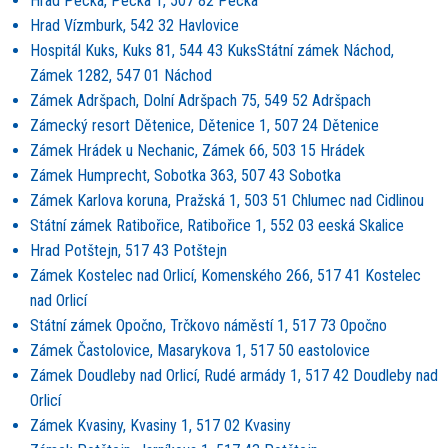
Hrad Pecka, Pecka 1, 507 82 Pecka
Hrad Vízmburk, 542 32 Havlovice
Hospit
ál Kuks, Kuks 81, 544 43 KuksStátní zámek Náchod,
Zámek 1282, 547 01 Náchod
Zámek Adršpach, Dolní Adršpach 75, 549 52 Adršpach
Zámecký
resort D
ětenice, Dětenice 1, 507 24 Dětenice
Zámek Hrádek u Nechanic, Zámek 66, 503 15 Hrádek
Zámek Humprecht, Sobotka 363, 507 43 Sobotka
Zámek Karlova koruna, Pražská 1, 503 51 Chlumec nad Cidlinou
Státní zámek Ratibořice, Ratiboř
ice 1, 552 03 eesk
á Skalice
Hrad Potštejn, 517 43 Potštejn
Zámek Kostelec nad Orlicí, Komensk
é
ho 266, 517 41 Kostelec
nad Orlicí
Státní zámek Opoč
no, Tr
čkovo náměstí 1, 517 73 Opočno
Zámek Častolovice, Masarykova 1, 517 50 eastolovice
Zámek Doudleby nad Orlicí, Rud
é
armády 1, 517 42 Doudleby nad
Orlicí
Zámek Kvasiny, Kvasiny 1, 517 02 Kvasiny