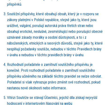
příspěvků.
Sout
ěžní příspěvky, kter
é
obsahují obsah, který je v rozporu se
zákony platnými v Polsk
é
republice, stejně jako ty, kter
é
jsou
uráž
livé, vulg
ární, porušují autorská prá
va t
řetích stran nebo
obsahují erotick
é
, neslušn
é, zesm
ěšňující nebo porušující obecně
uzná
vané
zásady morálky a osobní důstojnosti, a to i z
náboženských, etnických a rasový
ch d
ůvodů, stejně jako ty, kter
é
nesplňují požadavky soutěže, nebudou v těchto Pravidlech brány
v úvahu a nebudou v těchto pravidlech brány v úvahu.
Rozhodnutí pořadatele o zamítnutí
sout
ěžního příspěvku je
konečn
é
. Proti rozhodnutí pořadatele o zamítnutí
sout
ěžního
příspěvku učiněn
é
ho na základě těchto pravidel se nelze odvolat.
Pořadatel si však vyhrazuje právo změnit sv
é
rozhodnutí, pokud
nastanou nov
é
okolnosti nebo informace.
Vítě
zi Sout
ěže se stávají Účastníci, jejichž díla získají nejvyšší
hodnocení v internetov
é
m hlasování na webu