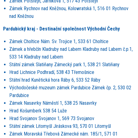
Zámek Potštejn, Jarníkova 1, 517 43 Potštejn
Zámek Rychnov nad Kněžnou, Kolowratská 1, 516 01 Rychnov
nad Kněž
nou
Pardubický kraj - Destinační společnost Východní Čechy
Zámek Choltice Nám. Sv. Trojice 1, 533 61 Choltice
Zámek a hřebčín Kladruby nad Labem Kladruby nad Labem č.p.1,
533 14 Kladruby nad Labem
Státní zámek Slatiňany Zámecký park 1, 538 21 Slatiňany
Hrad Lichnice Podhradí, 538 43 Třemošnice
Státní hrad Kunětická hora Ráby 6, 533 52 Ráby
Východočeské muzeum zámek Pardubice Zámek čp. 2, 530 02
Pardubice
Zámek Nasavrky Náměstí 1, 538 25 Nasavrky
Hrad Košumberk 538 54 Luže
Hrad Svojanov Svojanov 1, 569 73 Svojanov
Státní zámek Litomyšl Jiráskova 93, 570 01 Litomyšl
Zámek Moravská Třebová Zámecké nám. 185/1, 571 01