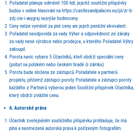
Pořadatel plánuje odměnit 100 lidí, jejichž
sout
ěžní příspěvky
budou v online hlasování na https://castlesandpalaces.eu/pl/zr-b-
zdj-cie-i-wygraj nejvýše hodnoceny.
Ceny nelze vyměnit za jin
é
ceny ani jejich peněžní ekvivalent.
Pořadatel neodpovídá za vady Výher a odpovědnost ze záruky
za vady nese výrobce nebo prodejce, u kter
ého Po
řadatel Výhry
zakoupil.
Porota navíc vybere 5 Účastníků, kteří obdrží speciální ceny
(pobyt na polsk
é
m nebo česk
é
m hradě či zámku).
Porota bude složena ze zástupců Pořadatele a partnerů
projektu, přičemž zástupci poroty Pořadatele a zástupci poroty
každ
é
ho z Partnerů vyberou jeden Soutěžní příspěvek Účastníka,
který obdrží zvláštní cenu.
6. Autorsk
é
práv
a
Účastník zveřejněním soutěžního příspěvku prohlašuje, že má
plná a neomezená autorská práva k pořízeným fotografiím.