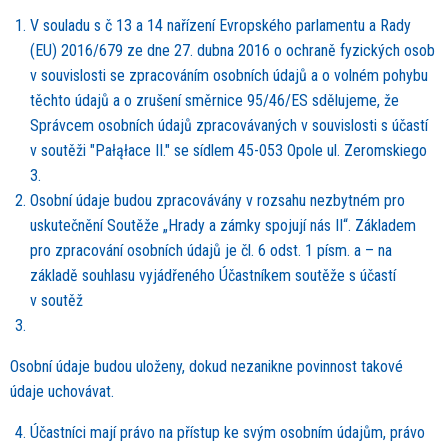
V souladu s č
13 a 14 na
řízení Evropsk
é
ho parlamentu a Rady
(EU) 2016/679 ze dne 27. dubna 2016 o ochraně fyzických osob
v souvislosti se zpracováním osobní
ch
údajů a o voln
é
m pohybu
těchto údajů a o zrušení směrnice 95/46/ES sdělujeme, ž
e
Spr
ávcem osobní
ch
údajů zpracová
van
ých v souvislosti s účastí
v soutěž
i "Pa
łąłace II." se sídlem 45-053 Opole ul. Zeromskiego
3.
Osobní údaje budou zpracovávány v rozsahu nezbytn
é
m pro
uskutečnění
Sout
ěže „Hrady a zámky spojují nás II
“
. Základem
pro zpracování osobní
ch
údajů je čl. 6 odst. 1 písm. a – na
základě souhlasu vyjádřen
é
ho Účastníkem soutěže s účastí
v soutěž
Osobní údaje budou uloženy, dokud nezanikne povinnost takové
údaje uchovávat.
Účastníci mají právo na přístup ke svým osobním údajům, právo