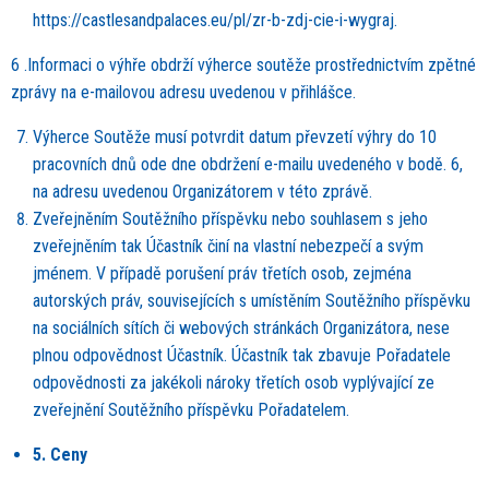
https://castlesandpalaces.eu/pl/zr-b-zdj-cie-i-wygraj.
6 .
Informaci o výhře obdrží vý
herce sout
ěže prostřednictvím zpětn
é
zprávy na e-mailovou adresu uvedenou v přihlášce.
Vý
herce Sout
ěže musí potvrdit datum převzetí výhry do 10
pracovních dnů ode dne obdržení e-mailu uveden
é
ho v bodě. 6,
na adresu uvedenou Organizátorem v t
é
to zprávě.
Zveřejnění
m Sout
ěžního příspěvku nebo souhlasem s jeho
zveřejněním tak Účastník činí na vlastní nebezpečí a svým
jm
é
nem. V případě porušení práv třetích osob, zejm
é
na
autorských práv, souvisejících s umístění
m Sout
ěžního příspěvku
na sociální
ch s
ítí
ch
č
i webov
ých stránká
ch Organiz
átora, nese
plnou odpovědnost Účastník. Účastník tak zbavuje Pořadatele
odpovědnosti za jak
é
koli nároky třetích osob vyplývající ze
zveřejnění
Sout
ěžního příspěvku Pořadatelem.
5. Ceny