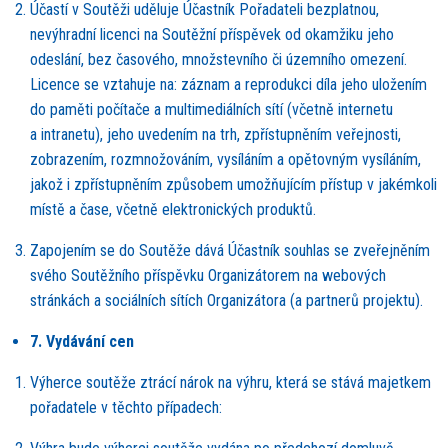
Účastí v Soutěži uděluje Účastník Pořadateli bezplatnou,
nevýhradní licenci na Soutěžní příspěvek od okamžiku jeho
odeslání, bez časov
é
ho, množstevního či územního omezení.
Licence se vztahuje na: záznam a reprodukci díla jeho uložení
m
do pam
ěti počítače a multimediální
ch s
ítí (včetně internetu
a intranetu), jeho uvedením na trh, zpřístupněním veřejnosti,
zobrazením, rozmnožováním, vysílání
m a op
ětovným vysíláním,
jakož i zpřístupněním způ
sobem umo
žňující
m p
řístup v jak
é
mkoli
místě a čase, včetně elektronických produktů.
Zapojení
m se do Sout
ěže dává Účastník souhlas se zveřejněním
sv
ého Sout
ěžního příspěvku Organizátorem na webových
stránkách a sociální
ch s
ítí
ch Organiz
á
tora (a partner
ů projektu).
7. Vydávání cen
Vý
herce sout
ěže ztrácí nárok na výhru, která
se st
ává majetkem
pořadatele v těchto případech: