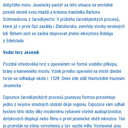
dobytčího moru. Jesenický pastýř za této situace na smrtelné
posteli obvinil svou mladší a krásnou manželku Barboru
Schmiedovou z čarodějnictví. V průběhu čarodějnických procesů,
které již v první fázi zasáhly i Zlatohorsko, zemřely stovky nevinných
lidí. Během nich se začíná objevovat jméno inkvizitora Bobliga
z Edelstadu.
Vodní tvrz Jeseník
Pozdně středověká tvrz s opevněním ve formě vodního příkopu,
brány a kamenného mostu. Vznik prvního opevnění na místě dnešní
tvrze se odhaduje okolo r. 1328. Dnes zde sídlí Vlastivědné muzeum
Jesenicka.
Expozice čarodějnických procesů poutavou formou prezentuje
jedno z nejvíce smutných období dějin regionu. Expozice vám odhalí
hysterii této doby díky modernímu vybavení včetně audioprůvodce,
dotykových displejů nebo filmu o první jesenické oběti inkvizice. Ten
je promítán na stěnu vytvořenou z tzv. suché mlhy. Vystavené jsou