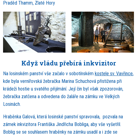
Praděd Thamm, Zlaté Hory
Když vládu přebírá inkvizitor
Na losinském panství vše začalo v sobotínském
kostele sv. Vavřince
,
kde byla vernířovská žebračka Marina Schuchová přistižena při
krádeži hostie u svatého přijímání. Její čin byl však zpozorován,
žebračka zatčena a odvedena do žaláře na zámku ve Velkých
Losinách.
Hraběnka Galová, která losinské panství spravovala, pozvala na
zámek inkvizitora Františka Jindřicha Bobliga, aby vše vyšetřil.
Boblig se se souhlasem hraběnky na zámku usadil a i zde se