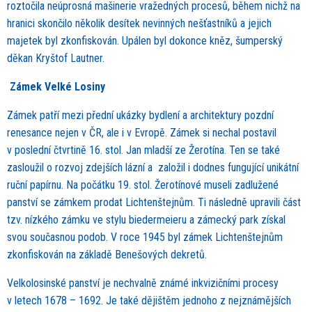
roztočila neúprosná mašinerie vražedných procesů, během nichž na
hranici skončilo několik desítek nevinných nešťastníků a jejich
majetek byl zkonfiskován. Upálen byl dokonce kněz, šumperský
děkan Kryštof Lautner.
Zámek Velké Losiny
Zámek patří mezi přední ukázky bydlení a architektury pozdní
renesance nejen v ČR, ale i v Evropě. Zámek si nechal postavil
v poslední čtvrtině 16. stol. Jan mladší ze Žerotína. Ten se také
zasloužil o rozvoj zdejších lázní a založil i dodnes fungující unikátní
ruční papírnu. Na počátku 19. stol. Žerotínové museli zadlužené
panství se zámkem prodat Lichtenštejnům. Ti následně upravili část
tzv. nízkého zámku ve stylu biedermeieru a zámecký park získal
svou současnou podob. V roce 1945 byl zámek Lichtenštejnům
zkonfiskován na základě Benešových dekretů.
Velkolosinské panství je nechvalně známé inkvizičními procesy
v letech 1678 – 1692. Je také dějištěm jednoho z nejznámějších