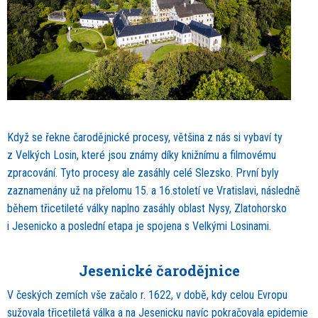
Když se řekne čarodějnické procesy, většina z nás si vybaví ty
z Velkých Losin, které jsou známy díky knižnímu a filmovému
zpracování. Tyto procesy ale zasáhly celé Slezsko. První byly
zaznamenány už na přelomu 15. a 16.století ve Vratislavi, následně
během třicetileté války naplno zasáhly oblast Nysy, Zlatohorsko
i Jesenicko a poslední etapa je spojena s Velkými Losinami.
Jesenické čarodějnice
V českých zemích vše začalo r. 1622, v době, kdy celou Evropu
sužovala třicetiletá válka a na Jesenicku navíc pokračovala epidemie