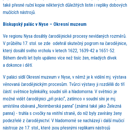
také přesné ruční kopie některých důležitých listin i repliky dobových
mučících nástrojů.
Biskupský palác v Nyse – Okresní muzeum
Ve regionu Nysa dosáhly čarodějnické procesy nevídaných rozměrů.
V průběhu 17. stol. se zde odehrál skutečný pogrom na čarodějnice,
který dosáhl svého vrcholu v letech 1622, 1639-42 a 1651-52.
Během devíti let bylo upáleno více než tisíc žen, mladých dívek
a dokonce i dětí.
V paláci sídlí Okresní muzeum v Nyse, v němž je k vidění mj. výstava
věnovaná čarodějnickým procesům. Tvůrci výstavy ji rozdělili do tří
částí: světnice bylinkářky, soudní síň a hladomorna. V světnici je
možné vidět čarodějnici „při práci“, zatímco v soudní síni je mj.
umístěna obávaná „Norimberská panna“ (známá také jako Železná
panna) - truhla s cvočky na vnitřní straně, do níž byly zavírány ženy
podezřelé z čarodějnictví. V hladomorně se nacházejí i další mučicí
nástroje ze 17. stol., které jsou přesnými replikami nástrojů