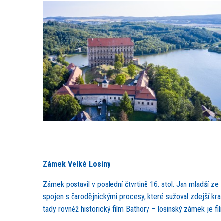
Zámek Velké Losiny
Zámek postavil v poslední čtvrtině 16. stol. Jan mladší ze 
spojen s čarodějnickými procesy, které sužoval zdejší kraj
tady rovněž historický film Bathory – losinský zámek je 