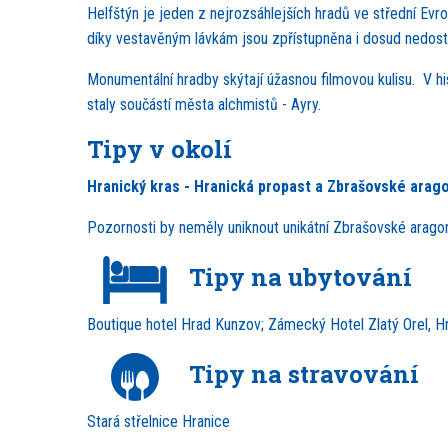
Helfštýn je jeden z nejrozsáhlejších hradů ve střední Evro
díky vestavěným lávkám jsou zpřístupněna i dosud nedostu
Monumentální hradby skýtají úžasnou filmovou kulisu. V h
staly součástí města alchmistů - Ayry.
Tipy v okolí
Hranický kras - Hranická propast a Zbrašovské arag
Pozornosti by neměly uniknout unikátní Zbrašovské aragon
Tipy na ubytování
Boutique hotel Hrad Kunzov; Zámecký Hotel Zlatý Orel, H
Tipy na stravování
Stará střelnice Hranice