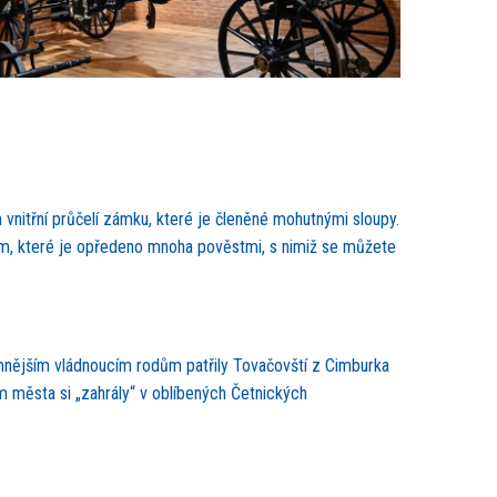
nitřní průčelí zámku, které je členěné mohutnými sloupy.
em, které je opředeno mnoha pověstmi, s nimiž se můžete
namnějším vládnoucím rodům patřily Tovačovští z Cimburka
 města si „zahrály“ v oblíbených Četnických