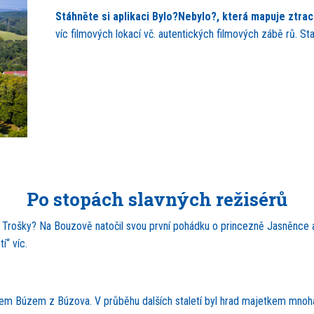
Stáhněte si aplikaci Bylo?Nebylo?, která mapuje ztra
víc filmových lokací vč. autentických filmových zábě rů. S
Po stopách slavných režisérů
rošky? Na Bouzově natočil svou první pohádku o princezně Jasněnce a l
“ víc.
tířem Búzem z Búzova. V průběhu dalších staletí byl hrad majetkem mnoh