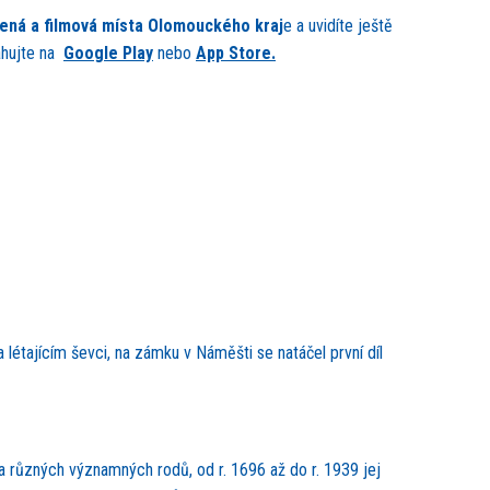
cená a filmová místa Olomouckého kraj
e a uvidíte ještě
tahujte na
Google Play
nebo
App Store.
étajícím ševci, na zámku v Náměšti se natáčel první díl
a různých významných rodů, od r. 1696 až do r. 1939 jej