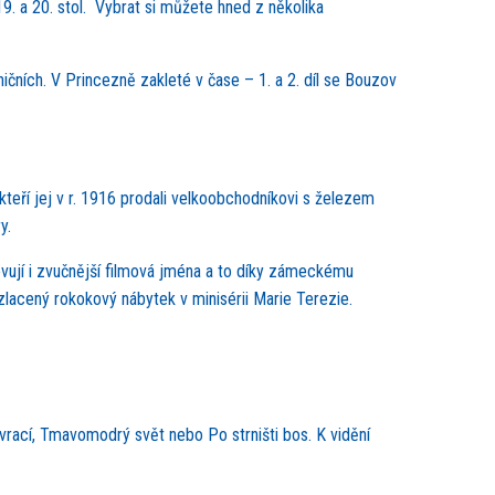
9. a 20. stol. Vybrat si můžete hned z několika
ních. V Princezně zakleté v čase – 1. a 2. díl se Bouzov
kteří jej v r. 1916 prodali velkoobchodníkovi s železem
y.
ují i zvučnější filmová jména a to díky zámeckému
zlacený rokokový nábytek v minisérii Marie Terezie.
vrací, Tmavomodrý svět nebo Po strništi bos. K vidění