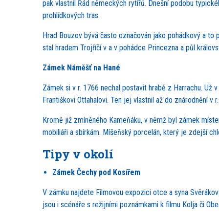
pak vlastnil Řád německých rytířů. Dnešní podobu typickéh
prohlídkových tras.
Hrad Bouzov bývá často označován jako pohádkový a to pr
stal hradem Trojříčí v a v pohádce Princezna a půl královs
Zámek Náměšť na Hané
Zámek si v r. 1766 nechal postavit hrabě z Harrachu. Už v
Františkovi Ottahalovi. Ten jej vlastnil až do znárodnění v
Kromě již zmíněného Kameňáku, v němž byl zámek místem,
mobiliáři a sbírkám. Míšeňský porcelán, který je zdejší c
Tipy v okolí
Zámek Čechy pod Kosířem
V zámku najdete Filmovou expozici otce a syna Svěrákovýc
jsou i scénáře s režijními poznámkami k filmu Kolja či Obe