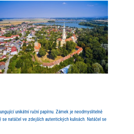
fungující unikátní ruční papírnu. Zámek je neodmyslitelně
ý se natáčel ve zdejších autentických kulisách. Natáčel se