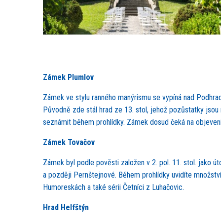
Zámek Plumlov
Zámek ve stylu ranného manýrismu se vypíná nad Podhrads
Původně zde stál hrad ze 13. stol, jehož pozůstatky jso
seznámit během prohlídky. Zámek dosud čeká na objevení fi
Zámek Tovačov
Zámek byl podle pověsti založen v 2. pol. 11. stol. jako 
a později Pernštejnové. Během prohlídky uvidíte množstv
Humoreskách a také sérii Četníci z Luhačovic.
Hrad Helfštýn