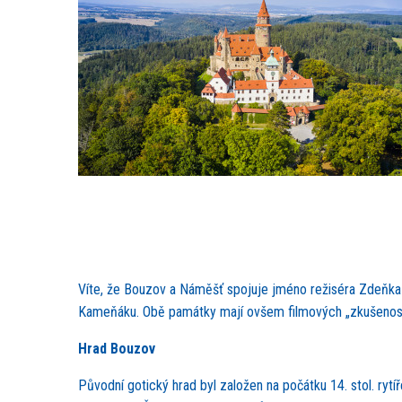
Víte, že Bouzov a Náměšť spojuje jméno režiséra Zdeňka T
Kameňáku. Obě památky mají ovšem filmových „zkušeností
Hrad Bouzov
Původní gotický hrad byl založen na počátku 14. stol. ry