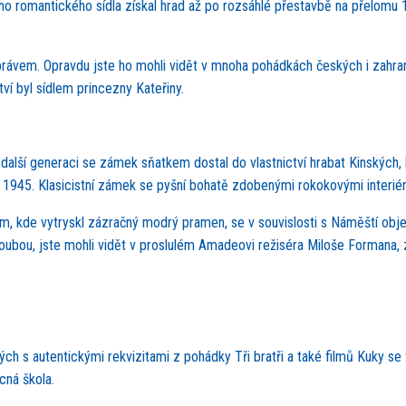
o romantického sídla získal hrad až po rozsáhlé přestavbě na přelomu 1
ávem. Opravdu jste ho mohli vidět v mnoha pohádkách českých i zahranič
tví byl sídlem princezny Kateřiny.
 další generaci se zámek sňatkem dostal do vlastnictví hrabat Kinských, 
 r. 1945. Klasicistní zámek se pyšní bohatě zdobenými rokokovými interiér
 kde vytryskl zázračný modrý pramen, se v souvislosti s Náměští objev
hloubou, jste mohli vidět v proslulém Amadeovi režiséra Miloše Formana, 
h s autentickými rekvizitami z pohádky Tři bratři a také filmů Kuky se 
cná škola.