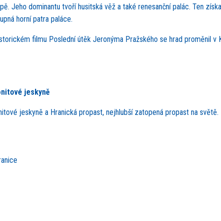
pě. Jeho dominantu tvoří husitská věž a také renesanční palác. Ten získa
pná horní patra paláce.
istorickém filmu Poslední útěk Jeronýma Pražského se hrad proměnil v K
onitové jeskyně
itové jeskyně a Hranická propast, nejhlubší zatopená propast na světě.
ranice