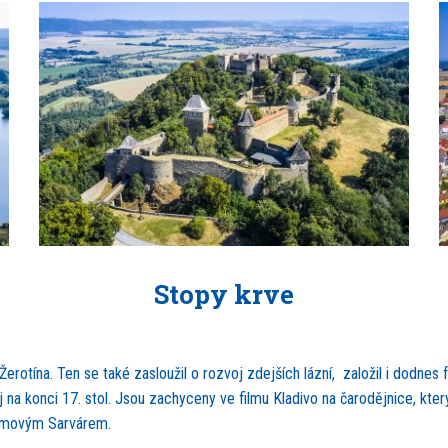
Stopy krve
Žerotína. Ten se také zasloužil o rozvoj zdejších lázní, založil i dodnes 
 na konci 17. stol. Jsou zachyceny ve filmu Kladivo na čarodějnice, kter
filmovým Sarvárem.