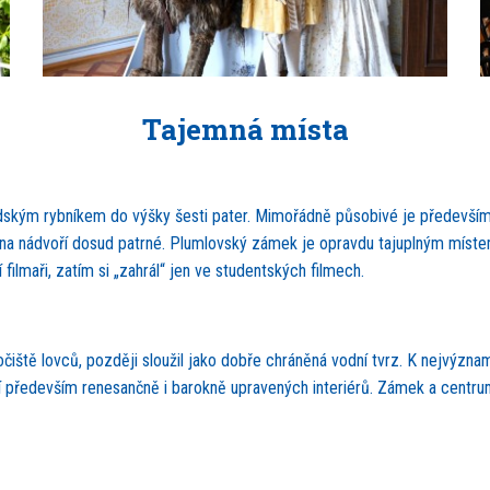
Tajemná místa
kým rybníkem do výšky šesti pater. Mimořádně působivé je především v
u na nádvoří dosud patrné. Plumlovský zámek je opravdu tajuplným míst
lmaři, zatím si „zahrál“ jen ve studentských filmech.
útočiště lovců, později sloužil jako dobře chráněná vodní tvrz. K nejvýz
í především renesančně i barokně upravených interiérů. Zámek a centrum