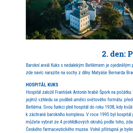
2. den: 
Barokní areál Kuks s nedalekým Betlémem je ojedinělým pří
zde navíc narazíte na sochy z dílny Matyáše Bernarda Bra
HOSPITÁL KUKS
Hospitál založil František Antonín hrabě Špork na počátku
jejímž vzhledu se podíleli umělci světového formátu: přede
Betléma. Svou funkci plnil hospitál do roku 1938, kdy kvů
k záchraně barokního komplexu. V roce 1995 byl hospitál p
můžete vybrat ze 4 prohlídkových okruhů podle toho, zda s
Českého farmaceutického muzea. Volně přístupná je bylinko