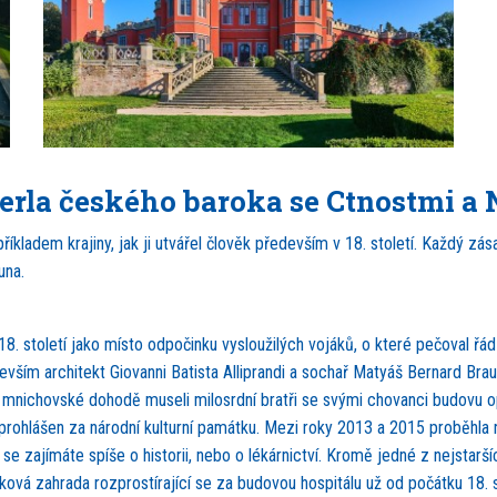
Perla českého baroka se Ctnostmi a
kladem krajiny, jak ji utvářel člověk především v 18. století. Každý z
una.
 18. století jako místo odpočinku vysloužilých vojáků, o které pečoval ř
vším architekt Giovanni Batista Alliprandi a sochař Matyáš Bernard Braun
li mnichovské dohodě museli milosrdní bratři se svými chovanci budovu op
rohlášen za národní kulturní památku. Mezi roky 2013 a 2015 proběhla ne
e zajímáte spíše o historii, nebo o lékárnictví. Kromě jedné z nejstarší
vá zahrada rozprostírající se za budovou hospitálu už od počátku 18. sto