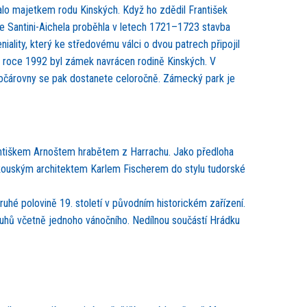
talo majetkem rodu Kinských. Když ho zdědil František
eje Santini-Aichela proběhla v letech 1721–1723 stavba
iality, který ke středovému válci o dvou patrech připojil
 v roce 1992 byl zámek navrácen rodině Kinských. V
kočárovny se pak dostanete celoročně. Zámecký park je
rantiškem Arnoštem hrabětem z Harrachu. Jako předloha
ouským architektem Karlem Fischerem do stylu tudorské
uhé polovině 19. století v původním historickém zařízení.
uhů včetně jednoho vánočního. Nedílnou součástí Hrádku