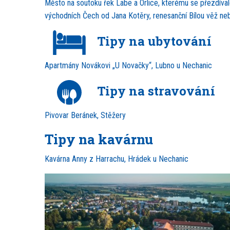
Město na soutoku řek Labe a Orlice, kterému se přezdíval
východních Čech od Jana Kotěry, renesanční Bílou věž neb
Tipy na ubytování
Apartmány Novákovi „U Novačky“, Lubno u Nechanic
Tipy na stravování
Pivovar Beránek, Stěžery
Tipy na kavárnu
Kavárna Anny z Harrachu, Hrádek u Nechanic