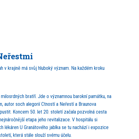
 Neřestmi
ásah v krajině má svůj hluboký význam. Na každém kroku
ád milosrdných bratří. Jde o významnou barokní památku, na
, autor soch alegorií Ctností a Neřestí a Braunova
ustit. Koncem 50. let 20. století začala pozvolná cesta
jnáročnější etapa jeho revitalizace. V hospitálu si
ch lékáren U Granátového jablka se tu nachází i expozice
letí, která stále slouží svému účelu.