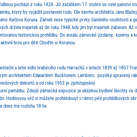
idlinou pochází z roku 1424. Již začátkem 17. století se celé panství s
mku, který by vyjádřil postavení rodu. Dle návrhu architekta Jana Blaž
méno Karlova Koruna. Zámek nese typické prvky Santiniho osobitosti a gen
ských držela majetek až do roku 1948, kdy jim byl majetek zabaven. Až
tovanou historickou prohlídku. Do areálu zámecké jízdárny, konírny a 
raktivní hrou pro děti Choďte si Korunou.
entační a letní sídlo hraběcího rodu Harrachů v letech 1839 až 1857 F
lickým architektem Edwardem Bucktonem Lambem, později upravený rak
enešových dekretů a od roku 1953 je zpřístupněný
turní památku. Zdejší zámecká expozice je ukázkou bydlení šlechty ve dr
bo Hodinovou věž si můžete prohlédnout v rámci pěti prohlídkových okr
 a dnes má rozlohu 18 ha.