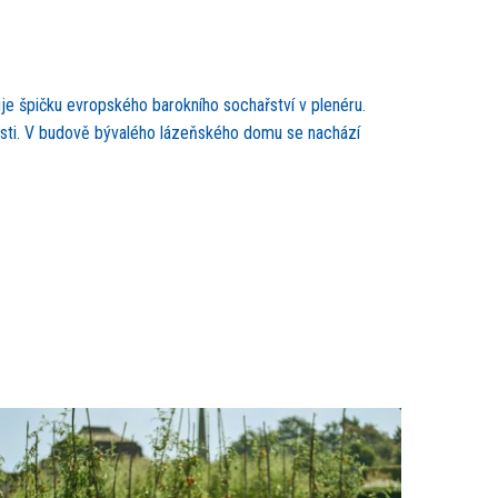
e špičku evropského barokního sochařství v plenéru.
osti. V budově bývalého lázeňského domu se nachází