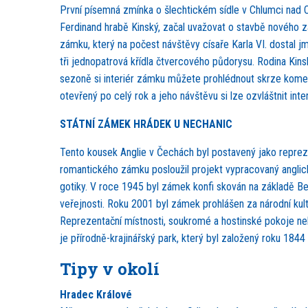
První písemná zmínka o šlechtickém sídle v Chlumci nad C
Ferdinand hrabě Kinský, začal uvažovat o stavbě nového zá
zámku, který na počest návštěvy císaře Karla VI. dostal j
tři jednopatrová křídla čtvercového půdorysu. Rodina Kin
sezoně si interiér zámku můžete prohlédnout skrze komen
otevřený po celý rok a jeho návštěvu si lze ozvláštnit inte
STÁTNÍ ZÁMEK HRÁDEK U NECHANIC
Tento kousek Anglie v Čechách byl postavený jako reprez
romantického zámku posloužil projekt vypracovaný ang
gotiky. V roce 1945 byl zámek konfi skován na základě B
veřejnosti. Roku 2001 byl zámek prohlášen za národní kul
Reprezentační místnosti, soukromé a hostinské pokoje ne
je přírodně-krajinářský park, který byl založený roku 1844
Tipy v okolí
Hradec Králové