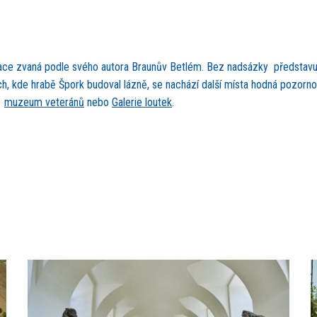
vace zvaná podle svého autora Braunův Betlém. Bez nadsázky představuj
, kde hrabě Špork budoval lázně, se nachází další místa hodná pozorn
é
muzeum veteránů
nebo
Galerie loutek
.